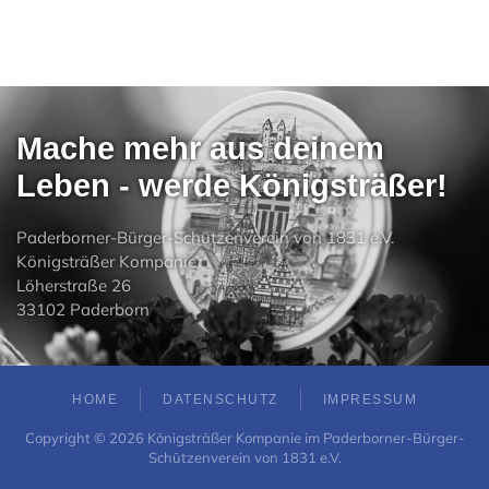
Mache mehr aus deinem
Leben - werde Königsträßer!
Paderborner-Bürger-Schützenverein von 1831 e.V.
Königsträßer Kompanie
Löherstraße 26
33102 Paderborn
HOME
DATENSCHUTZ
IMPRESSUM
Copyright ©
2026
Königsträßer Kompanie im Paderborner-Bürger-
Schützenverein von 1831 e.V.