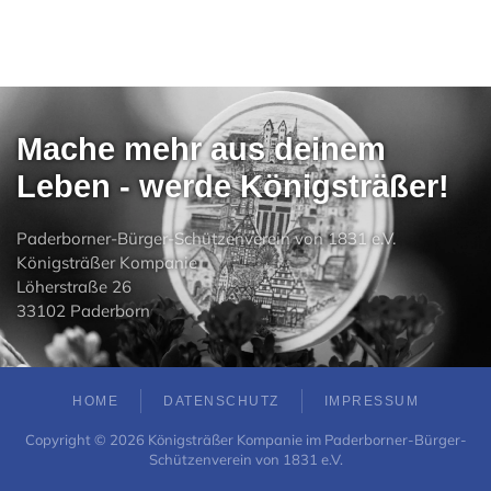
Mache mehr aus deinem
Leben - werde Königsträßer!
Paderborner-Bürger-Schützenverein von 1831 e.V.
Königsträßer Kompanie
Löherstraße 26
33102 Paderborn
HOME
DATENSCHUTZ
IMPRESSUM
Copyright ©
2026
Königsträßer Kompanie im Paderborner-Bürger-
Schützenverein von 1831 e.V.