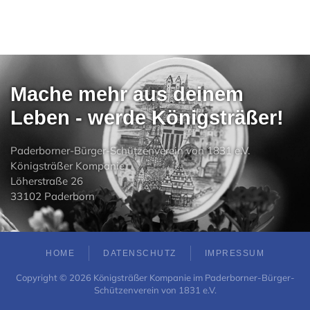
Mache mehr aus deinem
Leben - werde Königsträßer!
Paderborner-Bürger-Schützenverein von 1831 e.V.
Königsträßer Kompanie
Löherstraße 26
33102 Paderborn
HOME
DATENSCHUTZ
IMPRESSUM
Copyright ©
2026
Königsträßer Kompanie im Paderborner-Bürger-
Schützenverein von 1831 e.V.