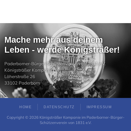
Mache mehr aus deinem
Leben - werde Königsträßer!
Paderborner-Bürger-Schützenverein von 1831 e.V.
Königsträßer Kompanie
Löherstraße 26
33102 Paderborn
HOME
DATENSCHUTZ
IMPRESSUM
Copyright ©
2026
Königsträßer Kompanie im Paderborner-Bürger-
Schützenverein von 1831 e.V.