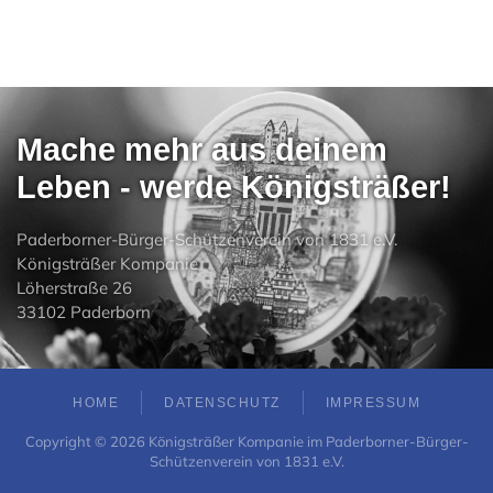
Mache mehr aus deinem
Leben - werde Königsträßer!
Paderborner-Bürger-Schützenverein von 1831 e.V.
Königsträßer Kompanie
Löherstraße 26
33102 Paderborn
HOME
DATENSCHUTZ
IMPRESSUM
Copyright ©
2026
Königsträßer Kompanie im Paderborner-Bürger-
Schützenverein von 1831 e.V.