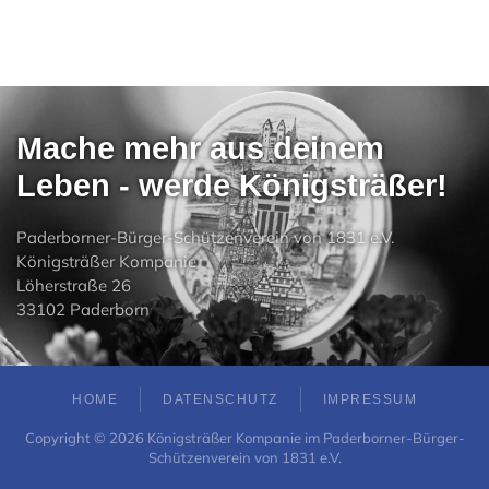
Mache mehr aus deinem
Leben - werde Königsträßer!
Paderborner-Bürger-Schützenverein von 1831 e.V.
Königsträßer Kompanie
Löherstraße 26
33102 Paderborn
HOME
DATENSCHUTZ
IMPRESSUM
Copyright ©
2026
Königsträßer Kompanie im Paderborner-Bürger-
Schützenverein von 1831 e.V.