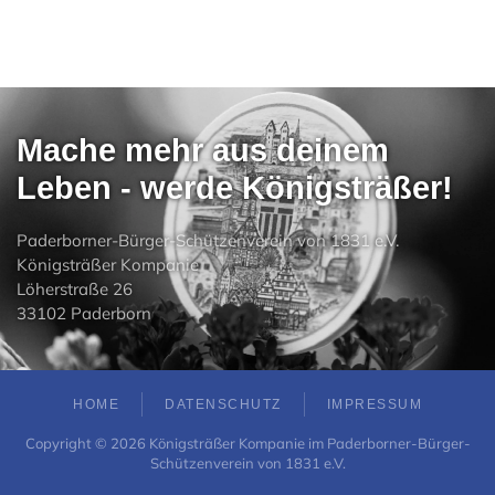
Mache mehr aus deinem
Leben - werde Königsträßer!
Paderborner-Bürger-Schützenverein von 1831 e.V.
Königsträßer Kompanie
Löherstraße 26
33102 Paderborn
HOME
DATENSCHUTZ
IMPRESSUM
Copyright ©
2026
Königsträßer Kompanie im Paderborner-Bürger-
Schützenverein von 1831 e.V.