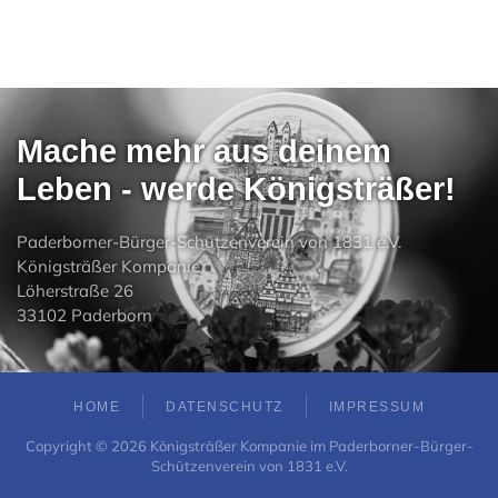
Mache mehr aus deinem
Leben - werde Königsträßer!
Paderborner-Bürger-Schützenverein von 1831 e.V.
Königsträßer Kompanie
Löherstraße 26
33102 Paderborn
HOME
DATENSCHUTZ
IMPRESSUM
Copyright ©
2026
Königsträßer Kompanie im Paderborner-Bürger-
Schützenverein von 1831 e.V.