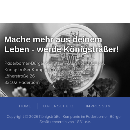
Mache mehr aus deinem
Leben - werde Königsträßer!
Paderborner-Bürger-Schützenverein von 1831 e.V.
Königsträßer Kompanie
Löherstraße 26
33102 Paderborn
HOME
DATENSCHUTZ
IMPRESSUM
Copyright ©
2026
Königsträßer Kompanie im Paderborner-Bürger-
Schützenverein von 1831 e.V.