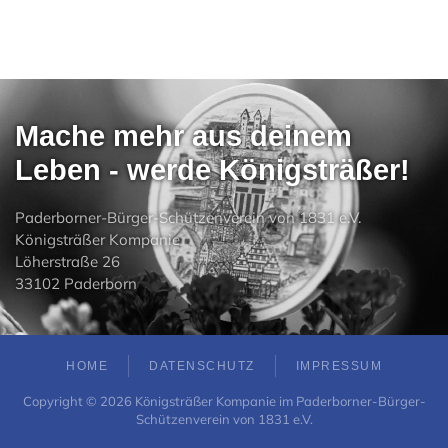
Mache mehr aus deinem
Leben - werde Königsträßer!
Paderborner-Bürger-Schützenverein von 1831 e.V.
Königsträßer Kompanie
Löherstraße 26
33102 Paderborn
HOME
DATENSCHUTZ
IMPRESSUM
Copyright ©
2026
Königsträßer Kompanie im Paderborner-Bürger-
Schützenverein von 1831 e.V.