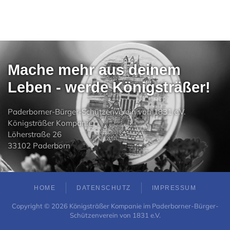
Mache mehr aus deinem
Leben - werde Königsträßer!
Paderborner-Bürger-Schützenverein von 1831 e.V.
Königsträßer Kompanie
Löherstraße 26
33102 Paderborn
HOME
DATENSCHUTZ
IMPRESSUM
Copyright ©
2026
Königsträßer Kompanie im Paderborner-Bürger-
Schützenverein von 1831 e.V.